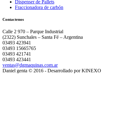
Dispenser de Pallets
Fraccionadora de carbón
Contactenos
Calle 2 970 – Parque Industrial
(2322) Sunchales – Santa Fé – Argentina
03493 423941
03493 15665765
03493 421741
03493 423441
ventas@dgmaquinas.com.ar
Daniel genta © 2016 - Desarrollado por KINEXO